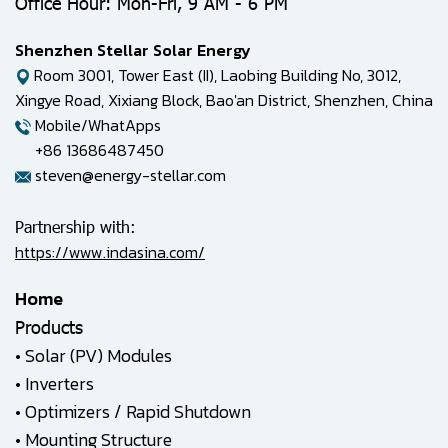
Office Hour: Mon-Fri, 9 AM - 6 PM
Shenzhen Stellar Solar Energy
Room 3001, Tower East (II), Laobing Building No, 3012,
Xingye Road, Xixiang Block, Bao'an District, Shenzhen, China
Mobile/WhatApps
+86 13686487450
steven@energy-stellar.com
Partnership with:
https://www.indasina.com/
Home
Products
•
Solar (PV) Modules
•
Inverters
•
Optimizers / Rapid Shutdown
•
Mounting Structure